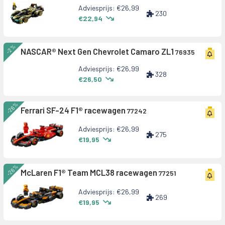
Adviesprijs: €26,99
230
€22,94
-2%
NASCAR® Next Gen Chevrolet Camaro ZL1
76935
Adviesprijs: €26,99
328
€26,50
-26%
Ferrari SF-24 F1® racewagen
77242
Adviesprijs: €26,99
275
€19,95
-26%
McLaren F1® Team MCL38 racewagen
77251
Adviesprijs: €26,99
269
€19,95