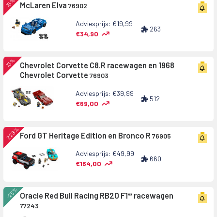
75%
McLaren Elva
76902
Adviesprijs: €19,99
263
€34,90
73%
Chevrolet Corvette C8.R racewagen en 1968
Chevrolet Corvette
76903
Adviesprijs: €39,99
512
€69,00
228%
Ford GT Heritage Edition en Bronco R
76905
Adviesprijs: €49,99
660
€164,00
-25%
Oracle Red Bull Racing RB20 F1® racewagen
77243