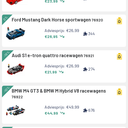
€23,99
0%
Ford Mustang Dark Horse sportwagen
76920
Adviesprijs: €26,99
344
€26,95
-19%
Audi S1 e-tron quattro racewagen
76921
Adviesprijs: €26,99
274
€21,99
-10%
BMW M4 GT3 & BMW M Hybrid V8 racewagens
76922
Adviesprijs: €49,99
676
€44,99