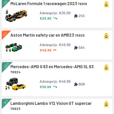
-4%
McLaren Formule 1 racewagen 2023
76919
Adviesprijs: €26,99
245
€25,95
0%
Aston Martin safety car en AMR23
76925
Adviesprijs: €49,99
564
€49,99
-20%
Mercedes-AMG G 63 en Mercedes-AMG SL 63
76924
Adviesprijs: €49,99
808
€39,99
-15%
Lamborghini Lambo V12 Vision GT supercar
76923