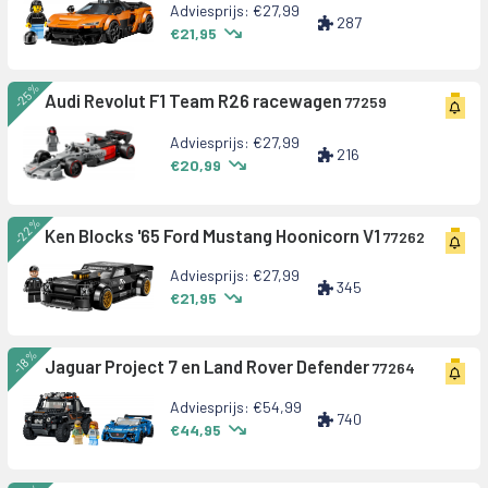
Adviesprijs: €27,99
287
€21,95
-25%
Audi Revolut F1 Team R26 racewagen
77259
Adviesprijs: €27,99
216
€20,99
-22%
Ken Blocks '65 Ford Mustang Hoonicorn V1
77262
Adviesprijs: €27,99
345
€21,95
-18%
Jaguar Project 7 en Land Rover Defender
77264
Adviesprijs: €54,99
740
€44,95