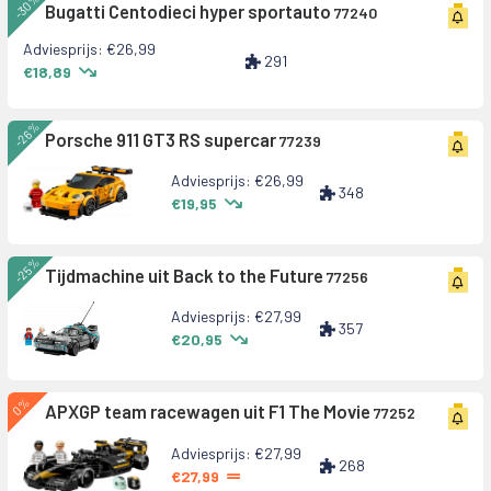
-30%
Bugatti Centodieci hyper sportauto
77240
Adviesprijs: €26,99
291
€18,89
-26%
Porsche 911 GT3 RS supercar
77239
Adviesprijs: €26,99
348
€19,95
-25%
Tijdmachine uit Back to the Future
77256
Adviesprijs: €27,99
357
€20,95
0%
APXGP team racewagen uit F1 The Movie
77252
Adviesprijs: €27,99
268
€27,99