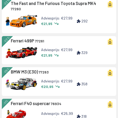
-22%
The Fast and The Furious Toyota Supra MK4
77260
Adviesprijs: €27,99
292
€21,95
-22%
Ferrari 499P
77261
Adviesprijs: €27,99
329
€21,95
-25%
BMW M3 (E30)
77263
Adviesprijs: €27,99
358
€20,95
-11%
Ferrari F40 supercar
76934
Adviesprijs: €26,99
318