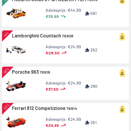
Adviesprijs: €44,99
581
€35,99
14%
Lamborghini Countach
76908
Adviesprijs: €24,99
262
€28,50
50%
Porsche 963
76916
Adviesprijs: €24,99
280
€37,50
20%
Ferrari 812 Competizione
76914
Adviesprijs: €24,99
261
€29,95