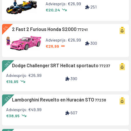
Adviesprijs: €26,99
251
€20,24
0%
2 Fast 2 Furious Honda S2000
77241
Adviesprijs: €26,99
300
€26,99
-26%
Dodge Challenger SRT Hellcat sportauto
77237
Adviesprijs: €26,99
390
€19,95
-22%
Lamborghini Revuelto en Huracán STO
77238
Adviesprijs: €49,99
607
€38,95