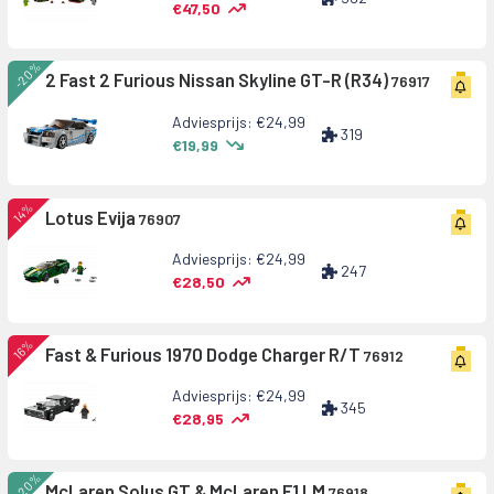
€47,50
-20%
2 Fast 2 Furious Nissan Skyline GT-R (R34)
76917
Adviesprijs: €24,99
319
€19,99
14%
Lotus Evija
76907
Adviesprijs: €24,99
247
€28,50
16%
Fast & Furious 1970 Dodge Charger R/T
76912
Adviesprijs: €24,99
345
€28,95
-20%
McLaren Solus GT & McLaren F1 LM
76918