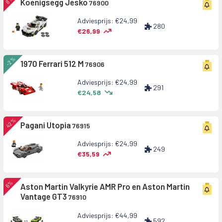
Koenigsegg Jesko
76900
Adviesprijs: €24,99
280
€26,99
-2%
1970 Ferrari 512 M
76906
Adviesprijs: €24,99
291
€24,58
42%
Pagani Utopia
76915
Adviesprijs: €24,99
249
€35,59
6%
Aston Martin Valkyrie AMR Pro en Aston Martin
Vantage GT3
76910
Adviesprijs: €44,99
592