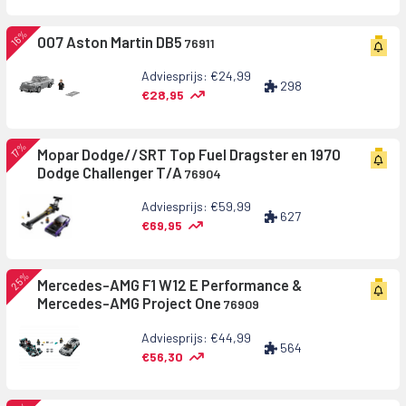
16%
007 Aston Martin DB5
76911
Adviesprijs: €24,99
298
€28,95
17%
Mopar Dodge//SRT Top Fuel Dragster en 1970
Dodge Challenger T/A
76904
Adviesprijs: €59,99
627
€69,95
25%
Mercedes-AMG F1 W12 E Performance &
Mercedes-AMG Project One
76909
Adviesprijs: €44,99
564
€56,30