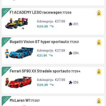
-25%
F1 ACADEMY LEGO racewagen
77258
Adviesprijs: €27,99
201
€20,95
-22%
Bugatti Vision GT hyper sportauto
77253
Adviesprijs: €27,99
284
€21,95
-25%
Ferrari SF90 XX Stradale sportauto
77254
Adviesprijs: €27,99
339
€20,95
-22%
McLaren W1
77257