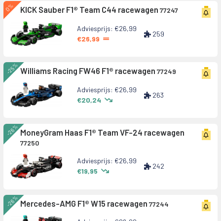
0%
KICK Sauber F1® Team C44 racewagen
77247
Adviesprijs: €26,99
259
€26,99
-25%
Williams Racing FW46 F1® racewagen
77249
Adviesprijs: €26,99
263
€20,24
-26%
MoneyGram Haas F1® Team VF-24 racewagen
77250
Adviesprijs: €26,99
242
€19,95
-26%
Mercedes-AMG F1® W15 racewagen
77244