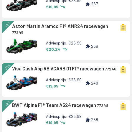
Adviesprijs: €26,99
267
€19,95
-25%
Aston Martin Aramco F1® AMR24 racewagen
77245
Adviesprijs: €26,99
269
€20,24
-26%
Visa Cash App RB VCARB 01 F1® racewagen
77246
Adviesprijs: €26,99
248
€19,95
-26%
BWT Alpine F1® Team A524 racewagen
77248
Adviesprijs: €26,99
258
€19,95