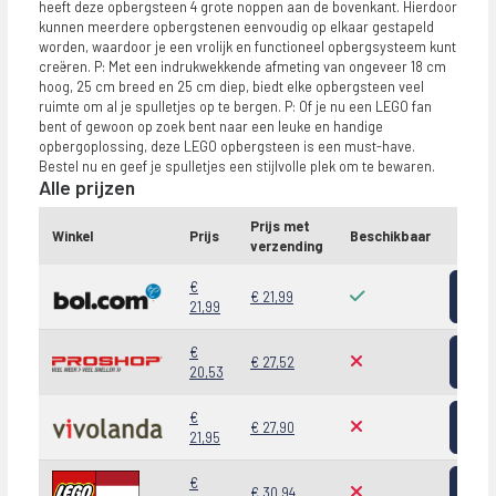
heeft deze opbergsteen 4 grote noppen aan de bovenkant. Hierdoor
kunnen meerdere opbergstenen eenvoudig op elkaar gestapeld
worden, waardoor je een vrolijk en functioneel opbergsysteem kunt
creëren. P: Met een indrukwekkende afmeting van ongeveer 18 cm
hoog, 25 cm breed en 25 cm diep, biedt elke opbergsteen veel
ruimte om al je spulletjes op te bergen. P: Of je nu een LEGO fan
bent of gewoon op zoek bent naar een leuke en handige
opbergoplossing, deze LEGO opbergsteen is een must-have.
Bestel nu en geef je spulletjes een stijlvolle plek om te bewaren.
Alle prijzen
Prijs met
Winkel
Prijs
Beschikbaar
verzending
Bekij
€
€ 21,99
21,99
Bekij
€
€ 27,52
20,53
Bekij
€
€ 27,90
21,95
Bekij
€
€ 30,94