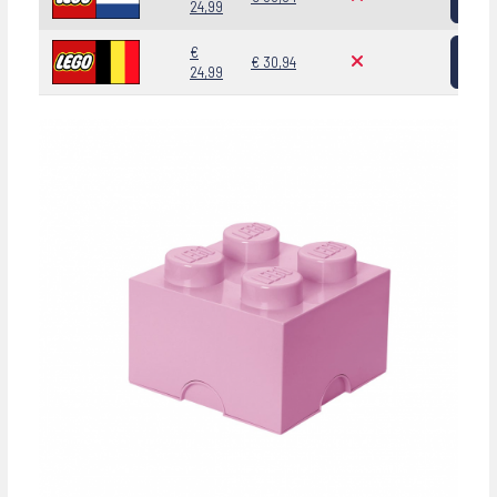
24,99
Bekij
€
€ 30,94
24,99