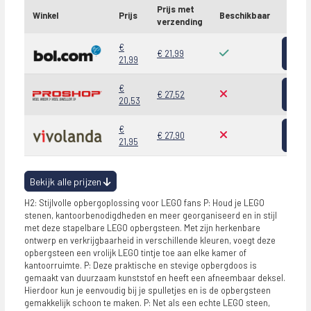
Prijs met
Winkel
Prijs
Beschikbaar
verzending
Bekij
€
€ 21,99
21,99
Bekij
€
€ 27,52
20,53
Bekij
€
€ 27,90
21,95
Bekijk alle prijzen
H2: Stijlvolle opbergoplossing voor LEGO fans P: Houd je LEGO
stenen, kantoorbenodigdheden en meer georganiseerd en in stijl
met deze stapelbare LEGO opbergsteen. Met zijn herkenbare
ontwerp en verkrijgbaarheid in verschillende kleuren, voegt deze
opbergsteen een vrolijk LEGO tintje toe aan elke kamer of
kantoorruimte. P: Deze praktische en stevige opbergdoos is
gemaakt van duurzaam kunststof en heeft een afneembaar deksel.
Hierdoor kun je eenvoudig bij je spulletjes en is de opbergsteen
gemakkelijk schoon te maken. P: Net als een echte LEGO steen,