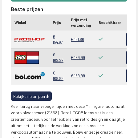
Beste prijzen
Prijs met
Winkel
Prijs
Beschikbaar
verzending
Beki
€
€ 161,66
154,67
Beki
€
€ 169,99
169,99
Beki
€
€ 169,99
169,99
Bekijk alle prijzen
Keer terug naar vroeger tijden met deze Minifigurenautomaat
voor volwassenen (21358). Deze LEGO® Ideas set is een
creatief cadeau voor liefhebbers van retro design en daagt je
uit om het uiterlijk en de werking van een klassieke
verkoopautomaat na te bouwen. Bouw en zet je creatie neer,