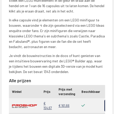
steek een LEGO muntelement in de gleuf en draai aan de
hendel om er 1 van de 16 capsules uit te laten komen. De hendel
klikt als je eraan draait, net als in het echt.
In elke capsule vind je elementen om een LEGO minifiguur te
bouwen, waaronder 4 die zijn geselecteerd via een LEGO Ideas
enquête onder fans. Er zijn minifiguren die verwijzen naar
klassieke LEGO thema's en subthema's zoals Castle, Paradisa
en Fabuland®, plus figuren van de fan die de set heeft
bedacht, astronauten en meer.
Je vindt de bouwinstructies in de doos of kunt genieten van
een intuïtieve bouwervaring met de LEGO® Builder app, waar
je tijdens het bouwen een digitale 3D-versie van je model kunt
bekijken. De set bevat 1343 onderdelen.
Alle prijzen
Prijs met
Winkel
Prijs
Beschikbaar
verzending
Beki
€
€ 161,66
154,67