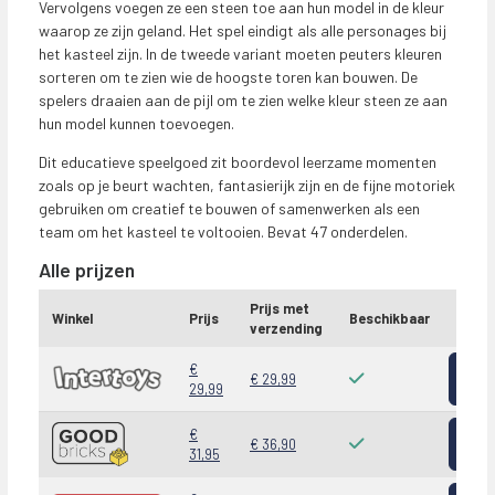
Vervolgens voegen ze een steen toe aan hun model in de kleur
waarop ze zijn geland. Het spel eindigt als alle personages bij
het kasteel zijn. In de tweede variant moeten peuters kleuren
sorteren om te zien wie de hoogste toren kan bouwen. De
spelers draaien aan de pijl om te zien welke kleur steen ze aan
hun model kunnen toevoegen.
Dit educatieve speelgoed zit boordevol leerzame momenten
zoals op je beurt wachten, fantasierijk zijn en de fijne motoriek
gebruiken om creatief te bouwen of samenwerken als een
team om het kasteel te voltooien. Bevat 47 onderdelen.
Alle prijzen
Prijs met
Winkel
Prijs
Beschikbaar
verzending
Bekij
€
€ 29,99
29,99
Bekij
€
€ 36,90
31,95