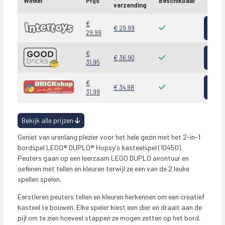
Winkel
Prijs
Beschikbaar
verzending
Bekij
€
€ 29,99
29,99
Bekij
€
€ 36,90
31,95
Bekij
€
€ 34,98
31,99
Bekijk alle prijzen
Geniet van urenlang plezier voor het hele gezin met het 2-in-1
bordspel LEGO® DUPLO® Hopsy's kasteelspel (10450).
Peuters gaan op een leerzaam LEGO DUPLO avontuur en
oefenen met tellen en kleuren terwijl ze een van de 2 leuke
spellen spelen.
Eerstleren peuters tellen en kleuren herkennen om een creatief
kasteel te bouwen. Elke speler kiest een dier en draait aan de
pijl om te zien hoeveel stappen ze mogen zetten op het bord.