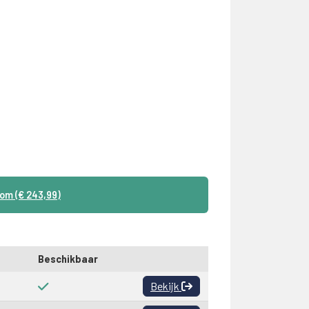
om (€ 243,99)
Beschikbaar
Bekijk