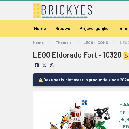
Home
Nieuws
Prijsvergelijker
Binn
Home
Thema's
LEGO® ICONS
LEGO
LEGO Eldorado Fort - 10320
Deze set is niet meer in productie sinds 202
Haa
op 
je 
LEG