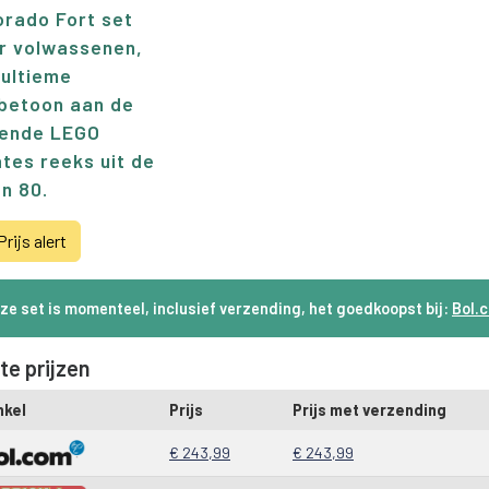
orado Fort set
r volwassenen,
 ultieme
betoon aan de
ende LEGO
ates reeks uit de
en 80.
Prijs alert
ze set is momenteel, inclusief verzending, het goedkoopst bij:
Bol.c
te prijzen
nkel
Prijs
Prijs met verzending
€ 243,99
€ 243,99