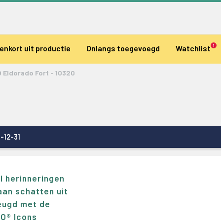
1
enkort uit productie
Onlangs toegevoegd
Watchlist
 Eldorado Fort - 10320
4-12-31
l herinneringen
aan schatten uit
jeugd met de
O® Icons