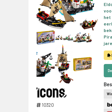
Eld
voo
het
eer
bek
Pir
jar
De
Bes
Wi
10320