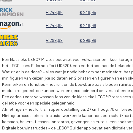
€ 249,95
€ 249,95
€ 249,99
€ 249,99
€ 299,99
€ 299,99
Een klassieke LEGO® Pirates bouwset voor volwassenen – keer terug in
het LEGO Icons Eldorado Fort (10320), een eerbetoon aan de bekende L
Wat zit er in de doos? – alles wat je nodig hebt om het marinefort, het
minifiguren van keizerlijke soldaten en 2 piraten en figuren van een s
Kenmerken en functies – het fort en de bouwbare basis bieden ruimte 
modulaire gedeelten kunnen worden gecombineerd om verschillende o
Een cadeau voor volwassen fans van de klassieke LEGO® Pirates sets uit
geliefde voor een speciale gelegenheid
Afmetingen – het fort is in open opstelling ca. 27 cm hoog, 70 cm bree
Minifiguuraccessoires – inclusief werkende kanonnen, een schatkaart
kommen, bekers, flessen, lantaarns, gevangenissleutels, een kookpot
Digitale bouwinstructies – de LEGO® Builder app bevat een digitale ver