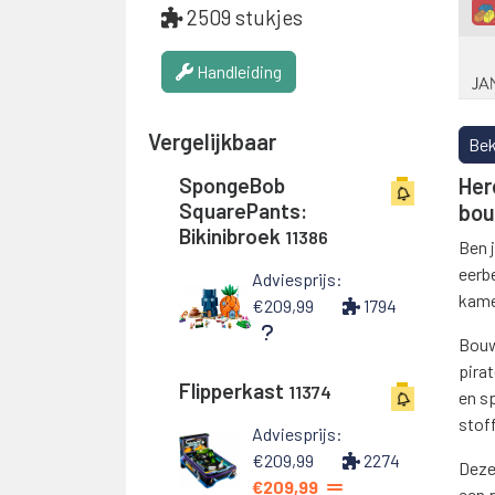
2509 stukjes
Handleiding
Vergelijkbaar
Bek
Her
SpongeBob
SquarePants:
bou
Bikinibroek
11386
Ben 
eerb
Adviesprijs:
kamer
€209,99
1794
Bouw
pira
Flipperkast
11374
en s
stoff
Adviesprijs:
€209,99
2274
Deze
€209,99
een 