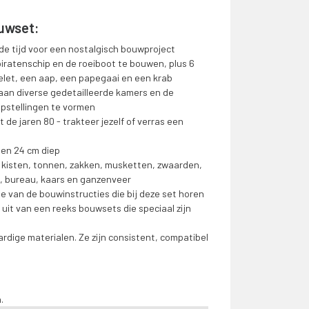
ouwset:
de tijd voor een nostalgisch bouwproject
 piratenschip en de roeiboot te bouwen, plus 6
kelet, een aap, een papegaai en een krab
aan diverse gedetailleerde kamers en de
pstellingen te vormen
de jaren 80 - trakteer jezelf of verras een
d en 24 cm diep
, kisten, tonnen, zakken, musketten, zwaarden,
, bureau, kaars en ganzenveer
ie van de bouwinstructies die bij deze set horen
it van een reeks bouwsets die speciaal zijn
ige materialen. Ze zijn consistent, compatibel
.