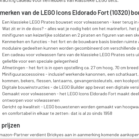
merken van de LEGO Icons Eldorado Fort (10320) b
Een klassieke LEGO Pirates bouwset voor volwassenen - keer terug in 
Wat zit er in de doos? - alles wat je nodig hebt om het marinefort, het
minifiguren van keizerlijke soldaten en 2 piraten en figuren van een s
Kenmerken en functies - het fort en de bouwbare basis bieden ruimte 
modulaire gedeelten kunnen worden gecombineerd om verschillende o
Een cadeau voor volwassen fans van de klassieke LEGO Pirates sets uit 
geliefde voor een speciale gelegenheid
Afmetingen - het fort is in open opstelling ca. 27 cm hoog, 70 cm bree
Minifiguuraccessoires - inclusief werkende kanonnen, een schatkaart
kommen, bekers, flessen, lantaarns, gevangenissleutels, een kookpot
Digitale bouwinstructies - de LEGO Builder app bevat een digitale vers
Gemaakt voor volwassenen - het LEGO Icons Eldorado Fort maakt deel u
ontworpen voor volwassenen
Gericht op kwaliteit - LEGO bouwstenen worden gemaakt van hoogwaard
en comfortabel in elkaar te zetten: dat is al zo sinds 1958
 prijzen
Amazon-Partner verdient Brickyes aan in aanmerking komende aankopen