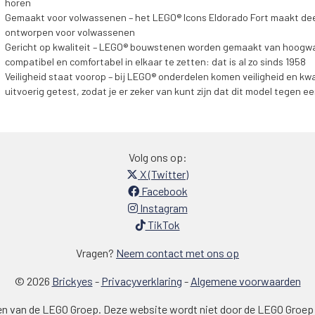
horen
Gemaakt voor volwassenen – het LEGO® Icons Eldorado Fort maakt deel 
ontworpen voor volwassenen
Gericht op kwaliteit – LEGO® bouwstenen worden gemaakt van hoogwaar
compatibel en comfortabel in elkaar te zetten: dat is al zo sinds 1958
Veiligheid staat voorop – bij LEGO® onderdelen komen veiligheid en kw
uitvoerig getest, zodat je er zeker van kunt zijn dat dit model tegen e
Volg ons op:
X (Twitter)
Facebook
Instagram
TikTok
Vragen?
Neem contact met ons op
© 2026
Brickyes
-
Privacyverklaring
-
Algemene voorwaarden
en van de LEGO Groep. Deze website wordt niet door de LEGO Groep