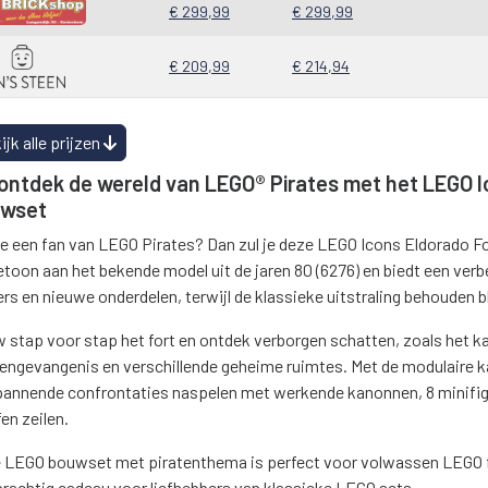
€ 299,99
€ 299,99
€ 209,99
€ 214,94
ijk alle prijzen
ontdek de wereld van LEGO® Pirates met het LEGO I
wset
je een fan van LEGO Pirates? Dan zul je deze LEGO Icons Eldorado F
etoon aan het bekende model uit de jaren 80 (6276) en biedt een verb
s en nieuwe onderdelen, terwijl de klassieke uitstraling behouden bli
 stap voor stap het fort en ontdek verborgen schatten, zoals het ka
tengevangenis en verschillende geheime ruimtes. Met de modulaire ka
pannende confrontaties naspelen met werkende kanonnen, 8 minifig
en zeilen.
 LEGO bouwset met piratenthema is perfect voor volwassen LEGO fan
prachtig cadeau voor liefhebbers van klassieke LEGO sets.