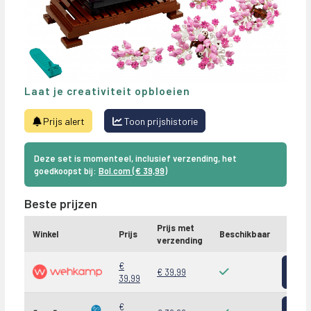
Laat je creativiteit opbloeien
Prijs alert
Toon prijshistorie
Deze set is momenteel, inclusief verzending, het
goedkoopst bij:
Bol.com (€ 39,99)
Beste prijzen
Prijs met
Winkel
Prijs
Beschikbaar
verzending
Bekij
€
€ 39,99
39,99
Bekij
€