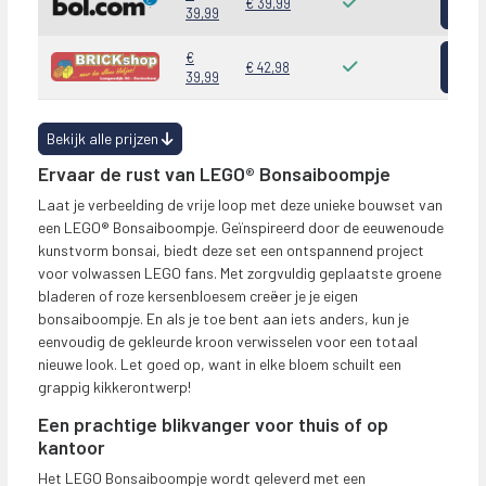
€ 39,99
39,99
Bekij
€
€ 42,98
39,99
Bekijk alle prijzen
Ervaar de rust van LEGO® Bonsaiboompje
Laat je verbeelding de vrije loop met deze unieke bouwset van
een LEGO® Bonsaiboompje. Geïnspireerd door de eeuwenoude
kunstvorm bonsai, biedt deze set een ontspannend project
voor volwassen LEGO fans. Met zorgvuldig geplaatste groene
bladeren of roze kersenbloesem creëer je je eigen
bonsaiboompje. En als je toe bent aan iets anders, kun je
eenvoudig de gekleurde kroon verwisselen voor een totaal
nieuwe look. Let goed op, want in elke bloem schuilt een
grappig kikkerontwerp!
Een prachtige blikvanger voor thuis of op
kantoor
Het LEGO Bonsaiboompje wordt geleverd met een