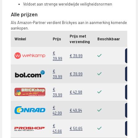
Voldoet aan strenge wereldwijde veiligheidsnormen
Alle prijzen
Als Amazon-Partner verdient Brickyes aan in aanmerking komende
aankopen.
Prijs met
Winkel
Prijs
Beschikbaar
verzending
Bekij
€
€ 39,99
39,99
Bekij
€
€ 39,99
39,99
Bekij
€
€ 42,98
39,99
Bekij
€
€ 49,94
42,99
Bekij
€
€ 50,65
43,66