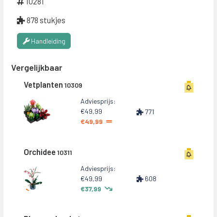
10281
878 stukjes
Handleiding
Vergelijkbaar
Vetplanten
10309
Adviesprijs:
€49,99
771
€49,99
Orchidee
10311
Adviesprijs:
€49,99
608
€37,99