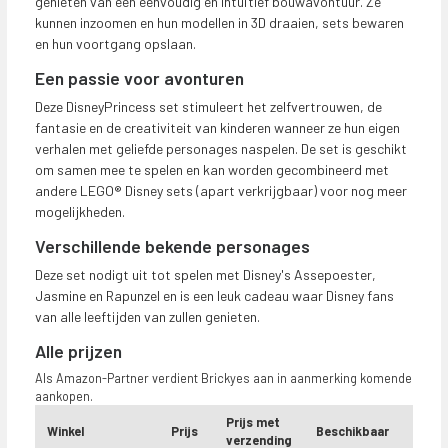
genieten van een eenvoudig en intuïtief bouwavontuur. Ze
kunnen inzoomen en hun modellen in 3D draaien, sets bewaren
en hun voortgang opslaan.
Een passie voor avonturen
Deze DisneyPrincess set stimuleert het zelfvertrouwen, de
fantasie en de creativiteit van kinderen wanneer ze hun eigen
verhalen met geliefde personages naspelen. De set is geschikt
om samen mee te spelen en kan worden gecombineerd met
andere LEGO® Disney sets (apart verkrijgbaar) voor nog meer
mogelijkheden.
Verschillende bekende personages
Deze set nodigt uit tot spelen met Disney's Assepoester,
Jasmine en Rapunzel en is een leuk cadeau waar Disney fans
van alle leeftijden van zullen genieten.
Alle prijzen
Als Amazon-Partner verdient Brickyes aan in aanmerking komende
aankopen.
Prijs met
Winkel
Prijs
Beschikbaar
verzending