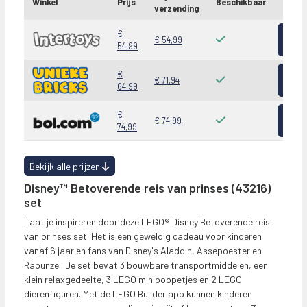
Winkel
Prijs
Beschikbaar
verzending
Bekij
€
€ 54,99
54,99
Bekij
€
€ 71,94
64,99
Bekij
€
€ 74,99
74,99
Bekijk alle prijzen
Disney™ Betoverende reis van prinses (43216)
set
Laat je inspireren door deze LEGO® Disney Betoverende reis
van prinses set. Het is een geweldig cadeau voor kinderen
vanaf 6 jaar en fans van Disney's Aladdin, Assepoester en
Rapunzel. De set bevat 3 bouwbare transportmiddelen, een
klein relaxgedeelte, 3 LEGO minipoppetjes en 2 LEGO
dierenfiguren. Met de LEGO Builder app kunnen kinderen