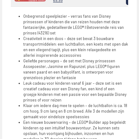
69,99
Onbegrensd speelplezier – verras fans van Disney
prinsessen of kinderen die van reizen houden met deze
fantasierijke, gedetailleerde LEGO® ǀ Betoverende reis van
prinses (43216) set
Creativiteit in een doos – deze set bevat 3 bouwbare
transportmiddelen: een luchtballon, een koets met open dak
en een vliegend tapijt, plus een klein relaxgedeelte en
allerlei inspirerende accessoires
Geliefde personages – de set met Disney prinsessen
Assepoester, Jasmine en Rapunzel, plus LEGO® figuren
vaneen paard en een babyolifant, is ontworpen voor
grenzeloos plezier en fantasie
Leuk cadeau voor kinderen vanaf 6 jaar – deze set is een
creatief cadeau voor een Disney fan, een kind of een
groepje kinderen met een passie voor een bepaalde Disney
prinses of voor reizen
Klaar om iedere dag mee te spelen – de luchtballon is ca. 18
cm hoog, 9 cm lang en 8 cm breed. Alle 3 de modellen zijn
gemaakt voor eindeloze speelsessies
Een nieuwe bouwervaring – de LEGO® Builder app begeleidt
kinderen op een intuïtief bouwavontuur. Ze kunnen sets
opslaan, hun voortgang bijhouden, inzoomen en hun