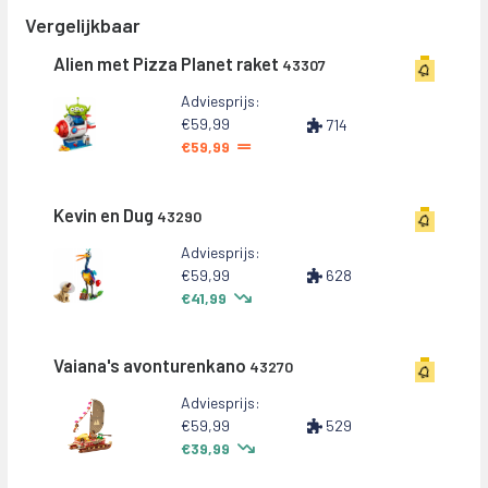
Vergelijkbaar
Alien met Pizza Planet raket
43307
Adviesprijs:
€59,99
714
€59,99
Kevin en Dug
43290
Adviesprijs:
€59,99
628
€41,99
Vaiana's avonturenkano
43270
Adviesprijs:
€59,99
529
€39,99