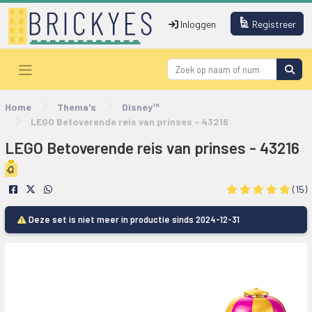
Inloggen
Registreer
Home
Thema's
Disney™
LEGO Betoverende reis van prinses - 43216
LEGO Betoverende reis van prinses - 43216
(15)
Deze set is niet meer in productie sinds 2024-12-31